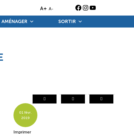
Instagram
YouTube
Ouverture de Facebook
A+
A-
AMÉNAGER
SORTIR
E
01 févr.
2019
Imprimer