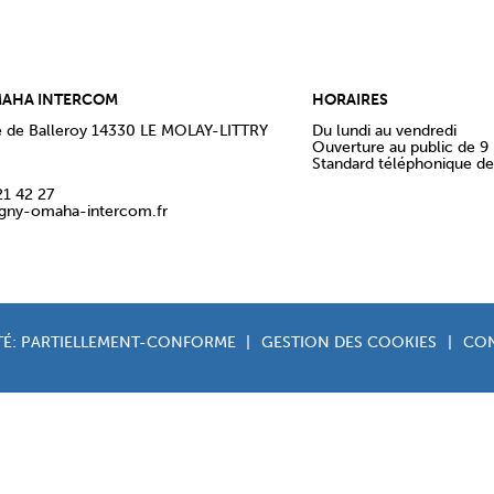
MAHA INTERCOM
HORAIRES
e de Balleroy 14330 LE MOLAY-LITTRY
Du lundi au vendredi
Ouverture au public de 9 
Standard téléphonique de 
21 42 27
igny-omaha-intercom.fr
ITÉ: PARTIELLEMENT-CONFORME
|
GESTION DES COOKIES
|
CO