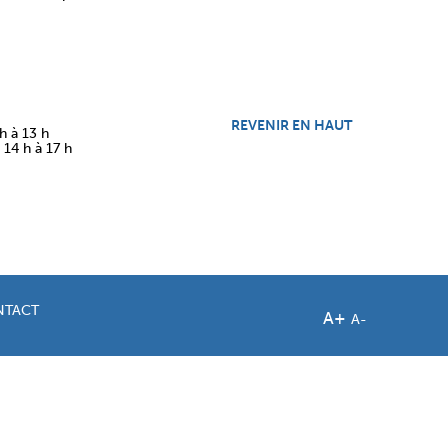
REVENIR EN HAUT
h à 13 h
14 h à 17 h
NTACT
A+
A-