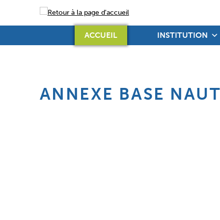
ISIGNY-OMAHA-INTERCOM
ACCUEIL
INSTITUTION
ANNEXE BASE NAU
Skip back to main navigation