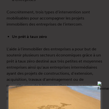
Concrètement, trois types d’intervention sont
mobilisables pour accompagner les projets
immobiliers des entreprises de l’intercom.
Un prêt à taux zéro
L’aide à l’immobilier des entreprises a pour but de
soutenir plusieurs secteurs économiques grâce à un
prêt à taux zéro destiné aux très petites et moyennes
entreprises ainsi qu’aux entreprises intermédiaires
ayant des projets de constructions, d’extension,
acquisition, travaux d’aménagement ou de
requalification de bâtiments. Des bonus « entreprise
de proximité » et « développement durable »
pourront être appliqués sous certaines conditions.