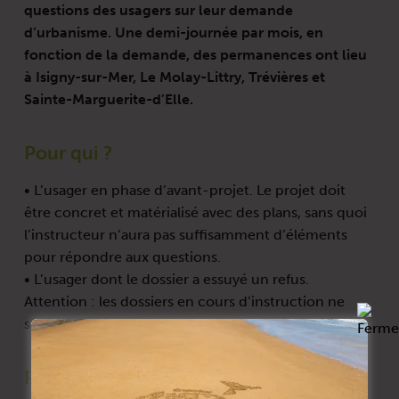
questions des usagers sur leur demande
d’urbanisme. Une demi-journée par mois, en
fonction de la demande, des permanences ont lieu
à Isigny-sur-Mer, Le Molay-Littry, Trévières et
Sainte-Marguerite-d’Elle.
Pour qui ?
• L’usager en phase d’avant-projet. Le projet doit
être concret et matérialisé avec des plans, sans quoi
l’instructeur n’aura pas suffisamment d’éléments
pour répondre aux questions.
• L’usager dont le dossier a essuyé un refus.
Attention : les dossiers en cours d’instruction ne
sont pas concernés.
Pour quoi ?