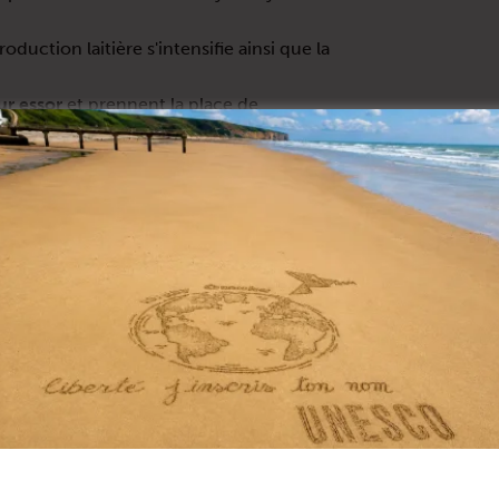
roduction laitière s'intensifie ainsi que la
ur essor
et prennent la place de
aisance" aussi appelées folies apparaissent
u d'Isigny, Château d'Asnières en Bessin...).
 la connaissance intellectuelle et
ues et des actions de sensibilisation,
 cette période et développer un nouveau
abitants du territoire.
 et l'association "Un nouveau monde" ont créées 2 circuits d
x
".
uit 1 de Tour-en-Bessin à Isigny-sur-Mer