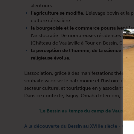
alentours.
l’agriculture se modifie.
L'élevage bovin et la p
culture céréalière.
la bourgeoisie et le commerce poursuivent le
l’aristocratie. De nombreuses résidences de "pl
(Château de Vaulaville à Tour en Bessin, Châtea
la perception de l’homme, de la science et de
religieuse évolue
.
L'association, grâce à des manifestations thématiq
souhaite valoriser le patrimoine et l'histoire de
secteur culturel et touristique en y associant les h
Dans ce contexte, Isigny-Omaha Intercom, l'ADTLB
"
Le Bessin au temps du camp de Vaussieu
A la découverte du Bessin au XVIIIe siècle - Circ