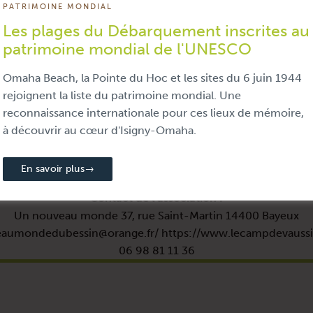
PATRIMOINE MONDIAL
it 2 de Vaucelles à Aignerville
Les plages du Débarquement inscrites au
patrimoine mondial de l'UNESCO
us vous remercions de respecter le caractère privé de certai
Omaha Beach, la Pointe du Hoc et les sites du 6 juin 1944
rejoignent la liste du patrimoine mondial. Une
reconnaissance internationale pour ces lieux de mémoire,
s afin de faire revivre le XVIIIe siècle.
à découvrir au cœur d'Isigny-Omaha.
s.
En savoir plus
→
Contact de l'association :
Un nouveau monde 37, rue Saint-Martin 14400 Bayeux
aumondedubessin@orange.fr/ https://www.lecampdevauss
06 98 81 11 36