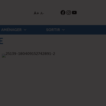
Instagram
YouTube
Ouverture de Facebook
A+
A-
Imprimer
AMÉNAGER
SORTIR
E