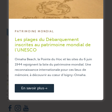
PATRIMOINE MONDIAL
Les plages du Débarquement
inscrites au patrimoine mondial de
l'UNESCO
ISIGNY-OMAHA INTERCOM
Omaha Beach, la Pointe du Hoc et les sites du 6 juin
1336, route de Balleroy 14330 LE MOLAY-LITTRY
1944 rejoignent la liste du patrimoine mondial. Une
reconnaissance internationale pour ces lieux de
mémoire, à découvrir au cœur d'Isigny-Omaha.
Tél. 02 31 21 42 27
accueil@isigny-omaha-intercom.fr
HORAIRES
En savoir plus
→
Du lundi au vendredi
Ouverture au public de 9 h à 13 h
Standard téléphonique de 14 h à 17 h