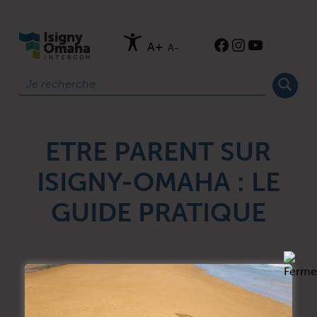
ISIGNY-OMAHA-INTERCOM
Instagram
YouTube
Ouverture de Facebook
A+
A-
Rechercher
ETRE PARENT SUR
ISIGNY-OMAHA : LE
GUIDE PRATIQUE
Skip back to main navigation