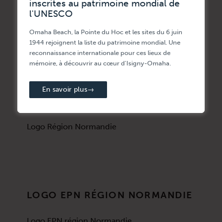
inscrites au patrimoine mondial de
LOGO CCI NORMANDIE
l'UNESCO
Logo CCI Normandie
Omaha Beach, la Pointe du Hoc et les sites du 6 juin
1944 rejoignent la liste du patrimoine mondial. Une
reconnaissance internationale pour ces lieux de
mémoire, à découvrir au cœur d'Isigny-Omaha.
En savoir plus
→
LOGO RÉGION NORMANDIE
Logo Région Normandie
LOGO EPN RÉGION NORMANDIE
Logo EPN région Normandie