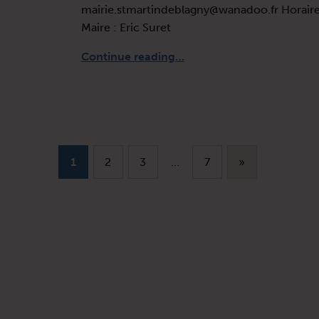
mairie.stmartindeblagny@wanadoo.fr Horaires
Maire : Eric Suret
“SAINT MARTIN DE BLAGNY”
Continue reading
…
1
2
3
…
7
»
Next page