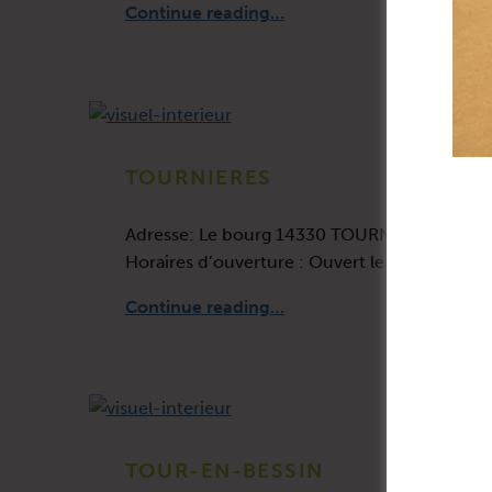
Continue reading
…
TOURNIERES
Adresse: Le bourg 14330 TOURNIERES Tél: 02
Horaires d’ouverture : Ouvert le jeudi : 16
“TOURNIERES”
Continue reading
…
TOUR-EN-BESSIN