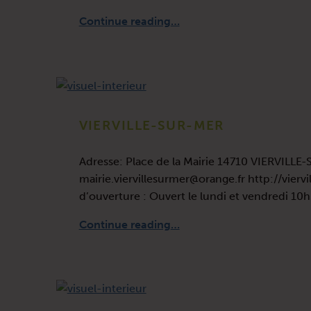
“Les actes officiels”
Continue reading
…
VIERVILLE-SUR-MER
Adresse: Place de la Mairie 14710 VIERVILLE
mairie.viervillesurmer@orange.fr http://vierv
d’ouverture : Ouvert le lundi et vendredi 1
“VIERVILLE-SUR-MER”
Continue reading
…