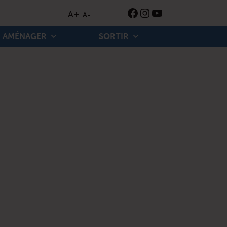
Instagram
YouTube
Ouverture de Facebook
A+
A-
AMÉNAGER
SORTIR