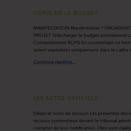
COPIE DE LE BUDGET
MANIFESTATION Manifestation * ORGANISAT
PROJET Télécharger le budget prévisionnel c
Consentement RGPD En soumettant ce formulai
soient exploitées uniquement dans le cadr
“Copie de Le budget”
Continue reading
…
LES ACTES OFFICIELS
Délais et voies de recours Les présentes décis
recours contentieux devant le tribunal admini
compter de leur notification. Elles sont égal