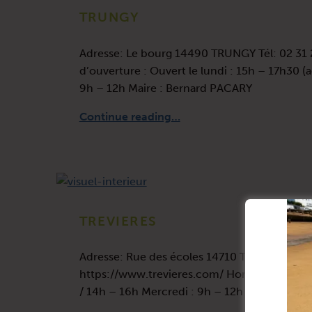
TRUNGY
Adresse: Le bourg 14490 TRUNGY Tél: 02 31 
d’ouverture : Ouvert le lundi : 15h – 17h30 (
9h – 12h Maire : Bernard PACARY
“TRUNGY”
Continue reading
…
TREVIERES
Adresse: Rue des écoles 14710 TREVIERES Tél:
https://www.trevieres.com/ Horaires d’ouvert
/ 14h – 16h Mercredi : 9h – 12h Maire : Odile
“TREVIERES”