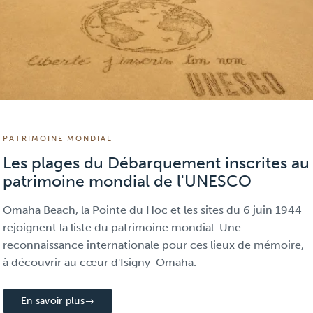
PATRIMOINE MONDIAL
 31 22 94 80 mairie.tournieres@orange.fr
Les plages du Débarquement inscrites au
h – 18h Maire : Michel CAMBRON
patrimoine mondial de l'UNESCO
Omaha Beach, la Pointe du Hoc et les sites du 6 juin 1944
rejoignent la liste du patrimoine mondial. Une
reconnaissance internationale pour ces lieux de mémoire,
à découvrir au cœur d'Isigny-Omaha.
En savoir plus
→