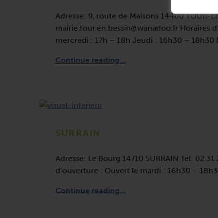
Adresse: 9, route de Maisons 14400 TOUR-EN
mairie.tour.en.bessin@wanadoo.fr Horaires d’
mercredi : 17h – 18h Jeudi : 16h30 – 18h30 
“TOUR-EN-BESSIN”
Continue reading
…
SURRAIN
Adresse: Le Bourg 14710 SURRAIN Tél: 02 31 2
d’ouverture : Ouvert le mardi : 16h30 – 18h
“SURRAIN”
Continue reading
…