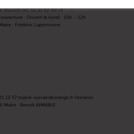
-BESSIN Tél: 02 31 92 40 74
ouverture : Ouvert le lundi : 10h – 12h
Maire : Frédéric Lapersonne
1 12 57 mairie-surrain@orange.fr Horaires
30 Maire : Benoît AIMABLE