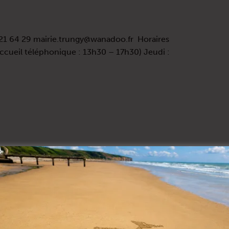
21 64 29 mairie.trungy@wanadoo.fr Horaires
accueil téléphonique : 13h30 – 17h30) Jeudi :
 02 31 22 50 44 mairie@ville-trevieres.fr
ure : Ouvert du lundi au vendredi : 9h – 12h
 Bisson